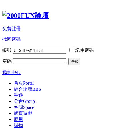
免費註冊
找回密碼
帳號
記住密碼
密碼
登錄
我的中心
首頁
Portal
綜合論壇
BBS
手遊
公會
Group
空間
Space
網頁遊戲
應用
購物