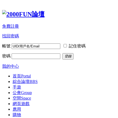
免費註冊
找回密碼
帳號
記住密碼
密碼
登錄
我的中心
首頁
Portal
綜合論壇
BBS
手遊
公會
Group
空間
Space
網頁遊戲
應用
購物