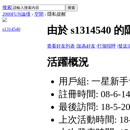
搜索
搜索
2000FUN論壇
›
空間
›
隱私提醒
由於 s131454
s1314540
查看好友列表
|
加為好友
|
打個招呼
|
發送
活躍概況
用戶組:
一星新手
註冊時間: 08-6-14 
最後訪問: 18-5-20
上次活動時間: 18-5-