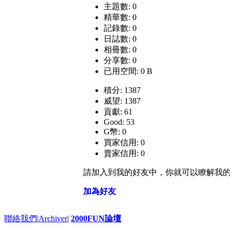
主題數: 0
精華數: 0
記錄數: 0
日誌數: 0
相冊數: 0
分享數: 0
已用空間: 0 B
積分: 1387
威望: 1387
貢獻: 61
Good: 53
G幣: 0
買家信用: 0
賣家信用: 0
請加入到我的好友中，你就可以瞭解我
加為好友
聯絡我們
|
Archiver
|
2000FUN論壇