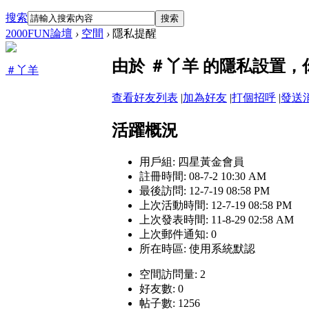
搜索
搜索
2000FUN論壇
›
空間
›
隱私提醒
由於 ＃丫羊 的隱私設置
＃丫羊
查看好友列表
|
加為好友
|
打個招呼
|
發送
活躍概況
用戶組:
四星黃金會員
註冊時間: 08-7-2 10:30 AM
最後訪問: 12-7-19 08:58 PM
上次活動時間: 12-7-19 08:58 PM
上次發表時間: 11-8-29 02:58 AM
上次郵件通知: 0
所在時區: 使用系統默認
空間訪問量: 2
好友數: 0
帖子數: 1256