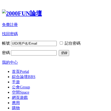
免費註冊
找回密碼
帳號
記住密碼
密碼
登錄
我的中心
首頁
Portal
綜合論壇
BBS
手遊
公會
Group
空間
Space
網頁遊戲
應用
購物