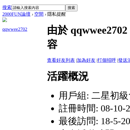
搜索
搜索
2000FUN論壇
›
空間
›
隱私提醒
由於 qqwwee2
qqwwee2702
容
查看好友列表
|
加為好友
|
打個招呼
|
發送
活躍概況
用戶組:
二星初級
註冊時間: 08-10-2 
最後訪問: 18-5-20