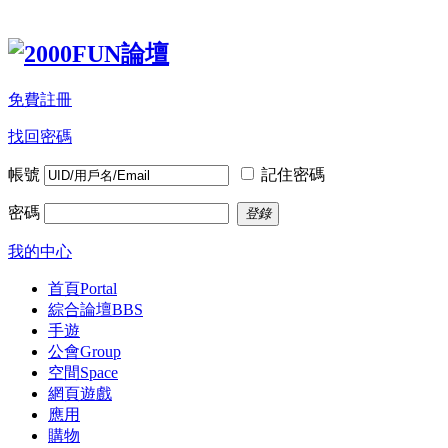
免費註冊
找回密碼
帳號
記住密碼
密碼
登錄
我的中心
首頁
Portal
綜合論壇
BBS
手遊
公會
Group
空間
Space
網頁遊戲
應用
購物