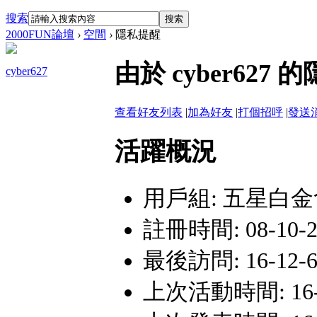
搜索
搜索
2000FUN論壇
›
空間
›
隱私提醒
由於 cyber62
cyber627
查看好友列表
|
加為好友
|
打個招呼
|
發送
活躍概況
用戶組:
五星白金
註冊時間: 08-10-22
最後訪問: 16-12-6
上次活動時間: 16-12