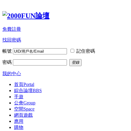
免費註冊
找回密碼
帳號
記住密碼
密碼
登錄
我的中心
首頁
Portal
綜合論壇
BBS
手遊
公會
Group
空間
Space
網頁遊戲
應用
購物