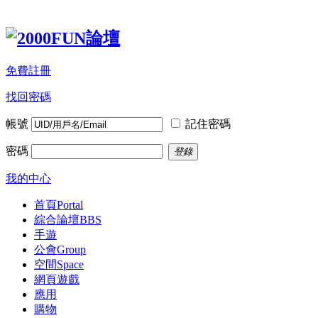
免費註冊
找回密碼
帳號
記住密碼
密碼
登錄
我的中心
首頁
Portal
綜合論壇
BBS
手遊
公會
Group
空間
Space
網頁遊戲
應用
購物