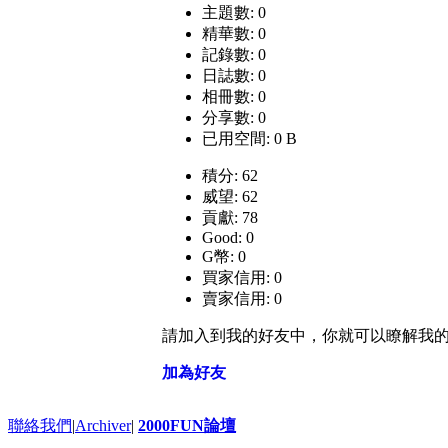
主題數: 0
精華數: 0
記錄數: 0
日誌數: 0
相冊數: 0
分享數: 0
已用空間: 0 B
積分: 62
威望: 62
貢獻: 78
Good: 0
G幣: 0
買家信用: 0
賣家信用: 0
請加入到我的好友中，你就可以瞭解我
加為好友
聯絡我們
|
Archiver
|
2000FUN論壇