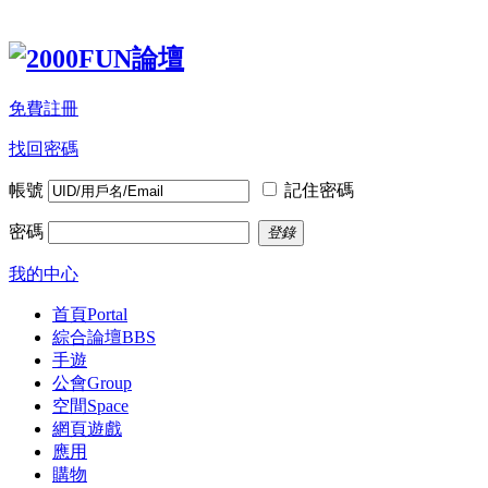
免費註冊
找回密碼
帳號
記住密碼
密碼
登錄
我的中心
首頁
Portal
綜合論壇
BBS
手遊
公會
Group
空間
Space
網頁遊戲
應用
購物