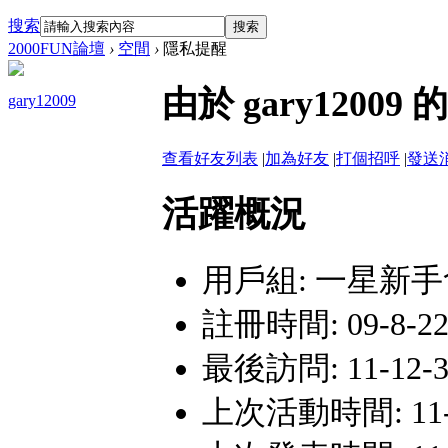
搜索
搜索
2000FUN論壇
›
空間
›
隱私提醒
由於 gary120
gary12009
查看好友列表
|
加為好友
|
打個招呼
|
發送
活躍概況
用戶組:
一星新手
註冊時間: 09-8-22 
最後訪問: 11-12-3
上次活動時間: 11-12