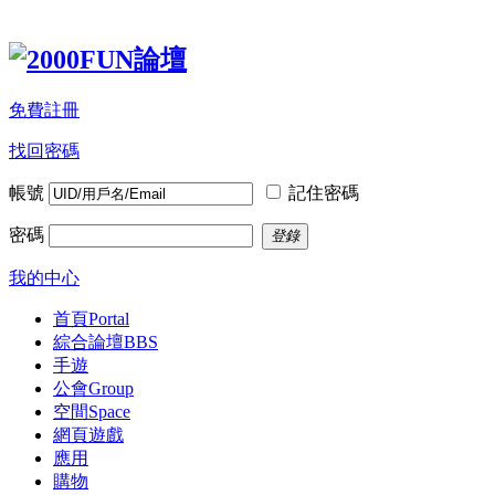
免費註冊
找回密碼
帳號
記住密碼
密碼
登錄
我的中心
首頁
Portal
綜合論壇
BBS
手遊
公會
Group
空間
Space
網頁遊戲
應用
購物