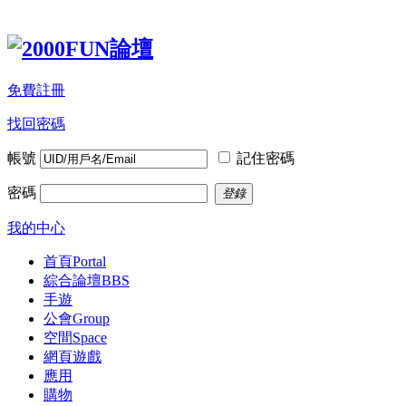
免費註冊
找回密碼
帳號
記住密碼
密碼
登錄
我的中心
首頁
Portal
綜合論壇
BBS
手遊
公會
Group
空間
Space
網頁遊戲
應用
購物