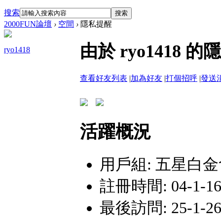
搜索
搜索
2000FUN論壇
›
空間
›
隱私提醒
由於 ryo141
ryo1418
查看好友列表
|
加為好友
|
打個招呼
|
發送
活躍概況
用戶組:
五星白金
註冊時間: 04-1-16 
最後訪問: 25-1-26 