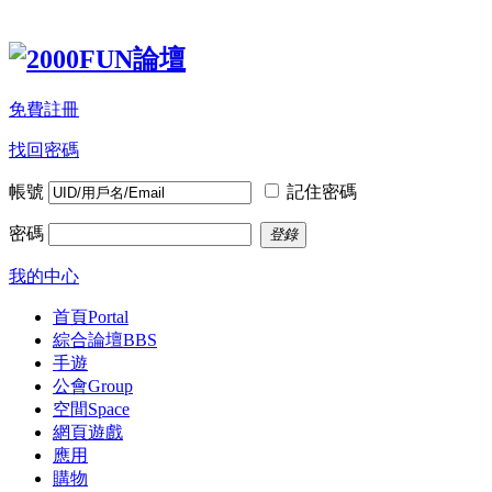
免費註冊
找回密碼
帳號
記住密碼
密碼
登錄
我的中心
首頁
Portal
綜合論壇
BBS
手遊
公會
Group
空間
Space
網頁遊戲
應用
購物