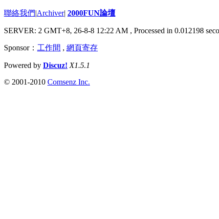
聯絡我們
|
Archiver
|
2000FUN論壇
SERVER: 2 GMT+8, 26-8-8 12:22 AM
, Processed in 0.012198 seco
Sponsor：
工作間
,
網頁寄存
Powered by
Discuz!
X1.5.1
© 2001-2010
Comsenz Inc.