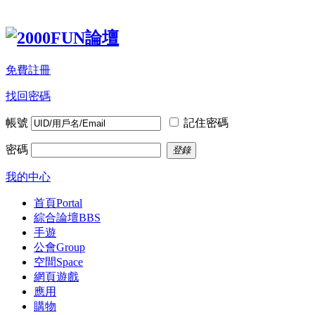
免費註冊
找回密碼
帳號
記住密碼
密碼
登錄
我的中心
首頁
Portal
綜合論壇
BBS
手遊
公會
Group
空間
Space
網頁遊戲
應用
購物