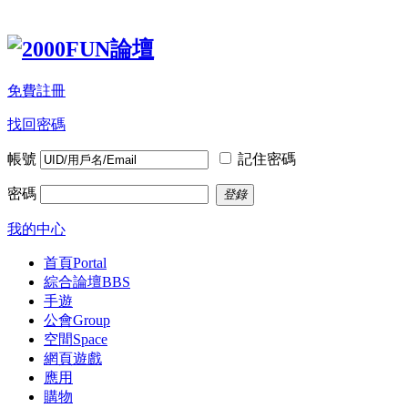
免費註冊
找回密碼
帳號
記住密碼
密碼
登錄
我的中心
首頁
Portal
綜合論壇
BBS
手遊
公會
Group
空間
Space
網頁遊戲
應用
購物