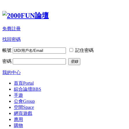
免費註冊
找回密碼
帳號
記住密碼
密碼
登錄
我的中心
首頁
Portal
綜合論壇
BBS
手遊
公會
Group
空間
Space
網頁遊戲
應用
購物