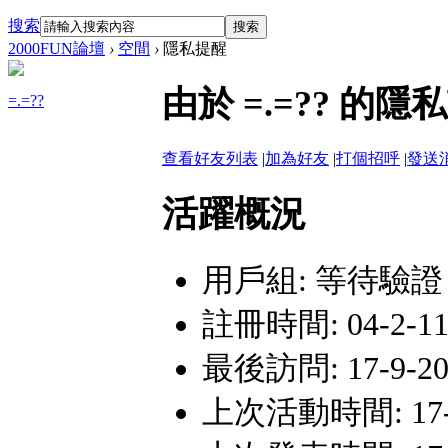
搜索
搜索
2000FUN論壇
›
空間
›
隱私提醒
由於 =.=?? 
=.=??
查看好友列表
|
加為好友
|
打個招呼
|
發送
活躍概況
用戶組:
等待驗證
註冊時間: 04-2-11 
最後訪問: 17-9-20 
上次活動時間: 17-9-