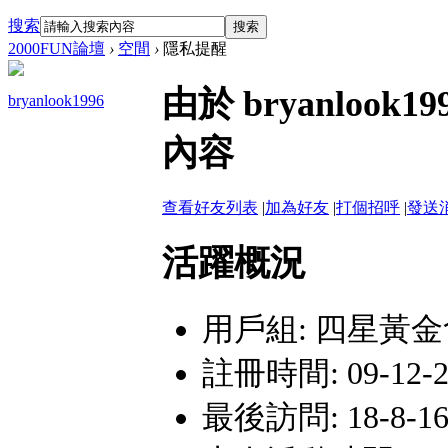
搜索
搜索
2000FUN論壇
›
空間
›
隱私提醒
由於 bryanlo
bryanlook1996
內容
查看好友列表
|
加為好友
|
打個招呼
|
發送
活躍概況
用戶組:
四星黃金
註冊時間: 09-12-24
最後訪問: 18-8-16 