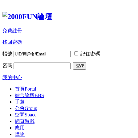
免費註冊
找回密碼
帳號
記住密碼
密碼
登錄
我的中心
首頁
Portal
綜合論壇
BBS
手遊
公會
Group
空間
Space
網頁遊戲
應用
購物