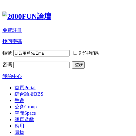
免費註冊
找回密碼
帳號
記住密碼
密碼
登錄
我的中心
首頁
Portal
綜合論壇
BBS
手遊
公會
Group
空間
Space
網頁遊戲
應用
購物