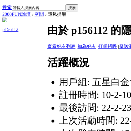
搜索
搜索
2000FUN論壇
›
空間
›
隱私提醒
由於 p15611
p156112
查看好友列表
|
加為好友
|
打個招呼
|
發送
活躍概況
用戶組:
五星白金
註冊時間: 10-2-10 
最後訪問: 22-2-23 
上次活動時間: 22-2-