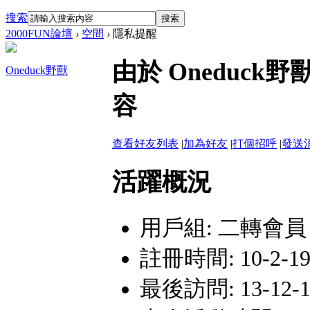
搜索
搜索
2000FUN論壇
›
空間
›
隱私提醒
由於 Oneduc
Oneduck野獸
容
查看好友列表
|
加為好友
|
打個招呼
|
發送
活躍概況
用戶組:
二轉會員
註冊時間: 10-2-19 
最後訪問: 13-12-1 