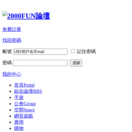
免費註冊
找回密碼
帳號
記住密碼
密碼
登錄
我的中心
首頁
Portal
綜合論壇
BBS
手遊
公會
Group
空間
Space
網頁遊戲
應用
購物