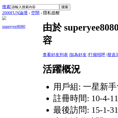
搜索
搜索
2000FUN論壇
›
空間
›
隱私提醒
由於 superye
superyee8080
容
查看好友列表
|
加為好友
|
打個招呼
|
發送
活躍概況
用戶組:
一星新手
註冊時間: 10-4-11
最後訪問: 15-1-31 