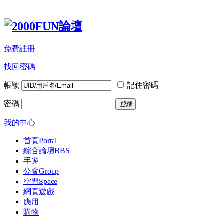
免費註冊
找回密碼
帳號
記住密碼
密碼
登錄
我的中心
首頁
Portal
綜合論壇
BBS
手遊
公會
Group
空間
Space
網頁遊戲
應用
購物