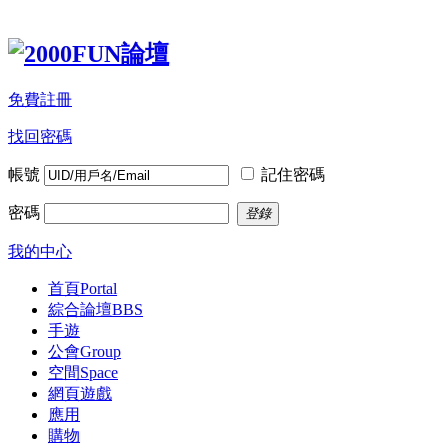
免費註冊
找回密碼
帳號
記住密碼
密碼
登錄
我的中心
首頁
Portal
綜合論壇
BBS
手遊
公會
Group
空間
Space
網頁遊戲
應用
購物