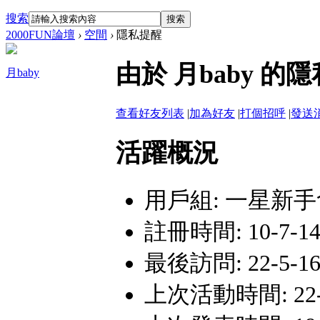
搜索
搜索
2000FUN論壇
›
空間
›
隱私提醒
由於 月baby 
月baby
查看好友列表
|
加為好友
|
打個招呼
|
發送
活躍概況
用戶組:
一星新手
註冊時間: 10-7-14 
最後訪問: 22-5-16
上次活動時間: 22-5-