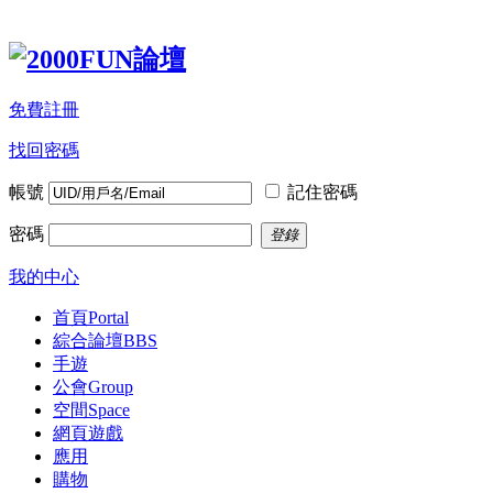
免費註冊
找回密碼
帳號
記住密碼
密碼
登錄
我的中心
首頁
Portal
綜合論壇
BBS
手遊
公會
Group
空間
Space
網頁遊戲
應用
購物