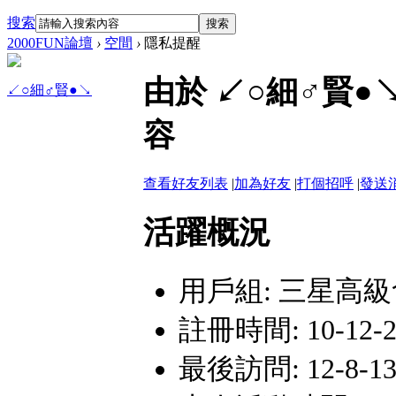
搜索
搜索
2000FUN論壇
›
空間
›
隱私提醒
由於 ↙○細♂賢
↙○細♂賢●↘
容
查看好友列表
|
加為好友
|
打個招呼
|
發送
活躍概況
用戶組:
三星高級
註冊時間: 10-12-24
最後訪問: 12-8-13 