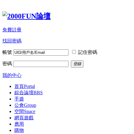
免費註冊
找回密碼
帳號
記住密碼
密碼
登錄
我的中心
首頁
Portal
綜合論壇
BBS
手遊
公會
Group
空間
Space
網頁遊戲
應用
購物