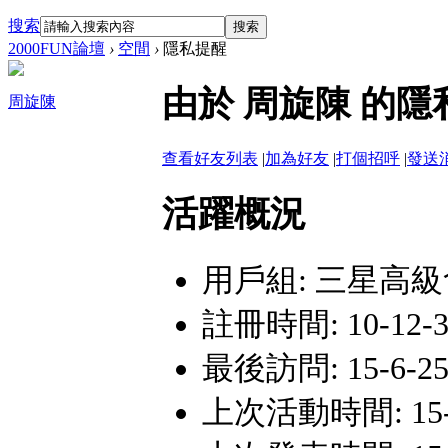
搜索
搜索
2000FUN論壇
›
空間
›
隱私提醒
由於 周旋陳 的
周旋陳
查看好友列表
|
加為好友
|
打個招呼
|
發送
活躍概況
用戶組:
三星高級
註冊時間: 10-12-30
最後訪問: 15-6-25 
上次活動時間: 15-6-