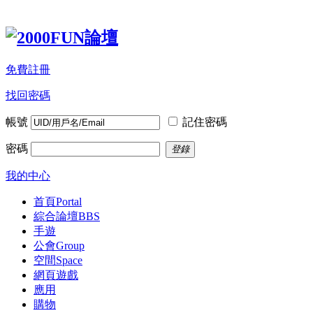
免費註冊
找回密碼
帳號
記住密碼
密碼
登錄
我的中心
首頁
Portal
綜合論壇
BBS
手遊
公會
Group
空間
Space
網頁遊戲
應用
購物