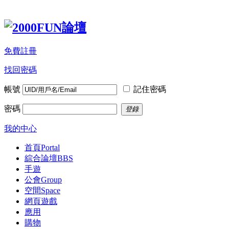
免費註冊
找回密碼
帳號
記住密碼
密碼
登錄
我的中心
首頁
Portal
綜合論壇
BBS
手遊
公會
Group
空間
Space
網頁遊戲
應用
購物