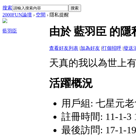
搜索
搜索
2000FUN論壇
›
空間
›
隱私提醒
由於 藍羽臣 的
藍羽臣
查看好友列表
|
加為好友
|
打個招呼
|
發送
天真的我以為世上
活躍概況
用戶組:
七星元老
註冊時間: 11-1-3 
最後訪問: 17-1-19 