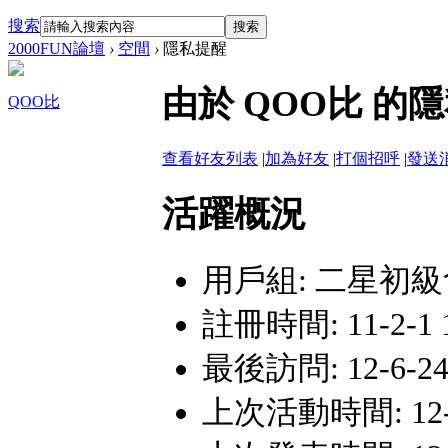
搜索
搜索
2000FUN論壇
›
空間
›
隱私提醒
由於 QOO比 
QOO比
查看好友列表
|
加為好友
|
打個招呼
|
發送
活躍概況
用戶組:
二星初級
註冊時間: 11-2-1 1
最後訪問: 12-6-24
上次活動時間: 12-6-