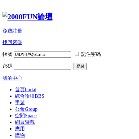
免費註冊
找回密碼
帳號
記住密碼
密碼
登錄
我的中心
首頁
Portal
綜合論壇
BBS
手遊
公會
Group
空間
Space
網頁遊戲
應用
購物