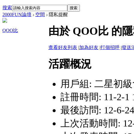
搜索
搜索
2000FUN論壇
›
空間
›
隱私提醒
由於 QOO比 
QOO比
查看好友列表
|
加為好友
|
打個招呼
|
發送
活躍概況
用戶組:
二星初級
註冊時間: 11-2-1 1
最後訪問: 12-6-24
上次活動時間: 12-6-