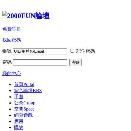
免費註冊
找回密碼
帳號
記住密碼
密碼
登錄
我的中心
首頁
Portal
綜合論壇
BBS
手遊
公會
Group
空間
Space
網頁遊戲
應用
購物