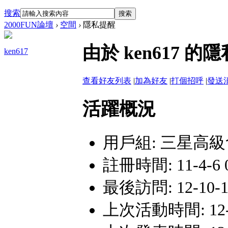
搜索
搜索
2000FUN論壇
›
空間
›
隱私提醒
由於 ken617
ken617
查看好友列表
|
加為好友
|
打個招呼
|
發送
活躍概況
用戶組:
三星高級
註冊時間: 11-4-6 0
最後訪問: 12-10-10
上次活動時間: 12-10