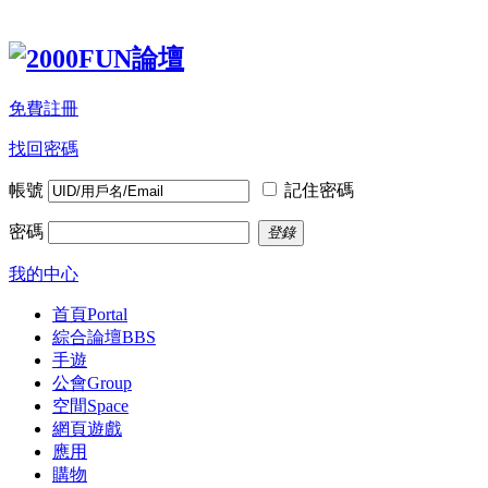
免費註冊
找回密碼
帳號
記住密碼
密碼
登錄
我的中心
首頁
Portal
綜合論壇
BBS
手遊
公會
Group
空間
Space
網頁遊戲
應用
購物