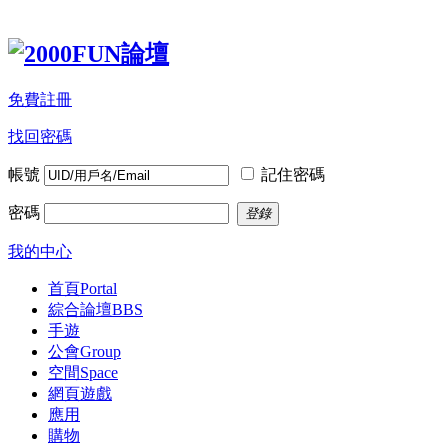
免費註冊
找回密碼
帳號
記住密碼
密碼
登錄
我的中心
首頁
Portal
綜合論壇
BBS
手遊
公會
Group
空間
Space
網頁遊戲
應用
購物