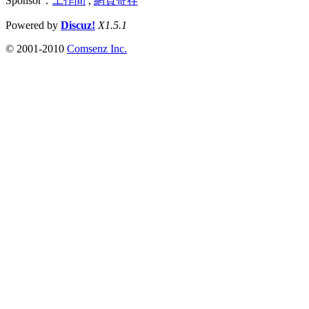
Sponsor：
工作間
,
網頁寄存
Powered by
Discuz!
X1.5.1
© 2001-2010
Comsenz Inc.