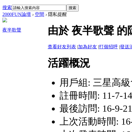
搜索
搜索
2000FUN論壇
›
空間
›
隱私提醒
由於 夜半歌聲 
夜半歌聲
查看好友列表
|
加為好友
|
打個招呼
|
發送
活躍概況
用戶組:
三星高級
註冊時間: 11-7-14 
最後訪問: 16-9-21 
上次活動時間: 16-9-