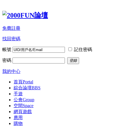
免費註冊
找回密碼
帳號
記住密碼
密碼
登錄
我的中心
首頁
Portal
綜合論壇
BBS
手遊
公會
Group
空間
Space
網頁遊戲
應用
購物