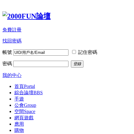
免費註冊
找回密碼
帳號
記住密碼
密碼
登錄
我的中心
首頁
Portal
綜合論壇
BBS
手遊
公會
Group
空間
Space
網頁遊戲
應用
購物