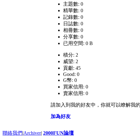
主題數: 0
精華數: 0
記錄數: 0
日誌數: 0
相冊數: 0
分享數: 0
已用空間: 0 B
積分: 2
威望: 2
貢獻: 45
Good: 0
G幣: 0
買家信用: 0
賣家信用: 0
請加入到我的好友中，你就可以瞭解我
加為好友
聯絡我們
|
Archiver
|
2000FUN論壇