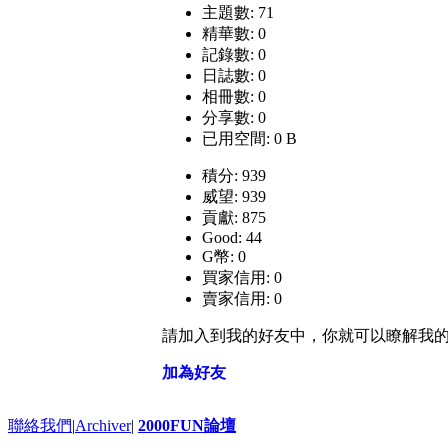
主題數: 71
精華數: 0
記錄數: 0
日誌數: 0
相冊數: 0
分享數: 0
已用空間: 0 B
積分: 939
威望: 939
貢獻: 875
Good: 44
G幣: 0
買家信用: 0
賣家信用: 0
請加入到我的好友中，你就可以瞭解我
加為好友
聯絡我們
|
Archiver
|
2000FUN論壇