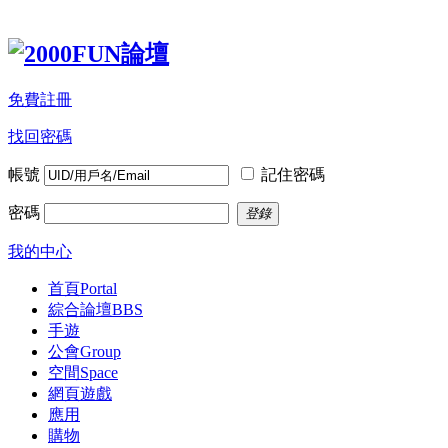
免費註冊
找回密碼
帳號
記住密碼
密碼
登錄
我的中心
首頁
Portal
綜合論壇
BBS
手遊
公會
Group
空間
Space
網頁遊戲
應用
購物