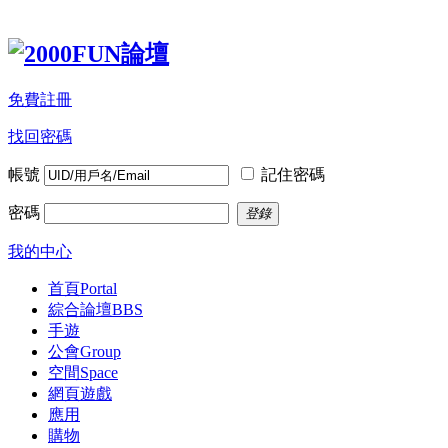
免費註冊
找回密碼
帳號
記住密碼
密碼
登錄
我的中心
首頁
Portal
綜合論壇
BBS
手遊
公會
Group
空間
Space
網頁遊戲
應用
購物