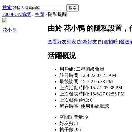
搜索
搜索
2000FUN論壇
›
空間
›
隱私提醒
由於 花小鴨 的隱私設置
花小鴨
查看好友列表
|
加為好友
|
打個招呼
|
發送
活躍概況
用戶組:
二星初級會員
註冊時間: 12-4-22 07:21 AM
最後訪問: 15-7-2 05:38 PM
上次活動時間: 15-7-2 05:38 PM
上次發表時間: 15-6-27 02:55 PM
上次郵件通知: 0
所在時區: 使用系統默認
空間訪問量: 9
好友數: 1
帖子數: 96