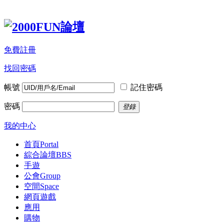
免費註冊
找回密碼
帳號
記住密碼
密碼
登錄
我的中心
首頁
Portal
綜合論壇
BBS
手遊
公會
Group
空間
Space
網頁遊戲
應用
購物