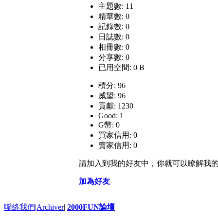
主題數: 11
精華數: 0
記錄數: 0
日誌數: 0
相冊數: 0
分享數: 0
已用空間: 0 B
積分: 96
威望: 96
貢獻: 1230
Good: 1
G幣: 0
買家信用: 0
賣家信用: 0
請加入到我的好友中，你就可以瞭解我
加為好友
聯絡我們
|
Archiver
|
2000FUN論壇