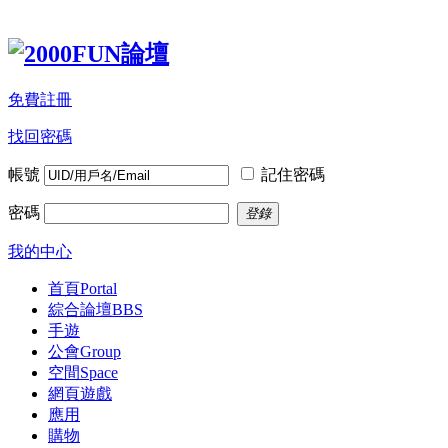
免費註冊
找回密碼
帳號
記住密碼
密碼
登錄
我的中心
首頁
Portal
綜合論壇
BBS
手遊
公會
Group
空間
Space
網頁遊戲
應用
購物