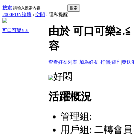
搜索
搜索
2000FUN論壇
›
空間
›
隱私提醒
由於 可口可樂≧.
可口可樂≧.≦
容
查看好友列表
|
加為好友
|
打個招呼
|
發送
好悶
活躍概況
管理組:
用戶組:
二轉會員