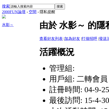
搜索
搜索
2000FUN論壇
›
空間
›
隱私提醒
由於 水影～ 的
水影～
查看好友列表
|
加為好友
|
打個招呼
|
發送
活躍概況
管理組:
用戶組:
二轉會員
註冊時間: 04-9-25 
最後訪問: 15-4-30 