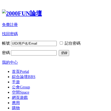
免費註冊
找回密碼
帳號
記住密碼
密碼
登錄
我的中心
首頁
Portal
綜合論壇
BBS
手遊
公會
Group
空間
Space
網頁遊戲
應用
購物