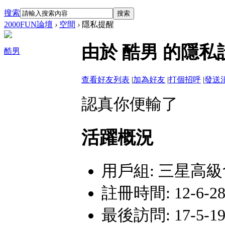
搜索
搜索
2000FUN論壇
›
空間
›
隱私提醒
由於 酷男 的隱
酷男
查看好友列表
|
加為好友
|
打個招呼
|
發送
認真你便輸了
活躍概況
用戶組:
三星高級
註冊時間: 12-6-28
最後訪問: 17-5-19 