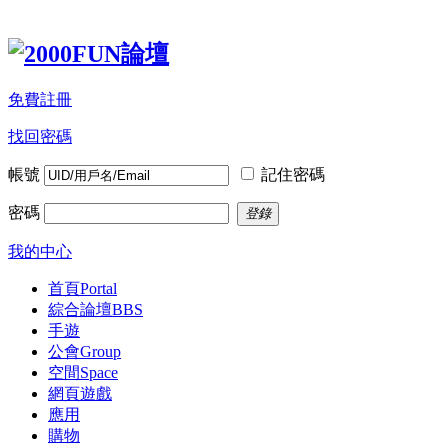
免費註冊
找回密碼
帳號
記住密碼
密碼
登錄
我的中心
首頁
Portal
綜合論壇
BBS
手遊
公會
Group
空間
Space
網頁遊戲
應用
購物