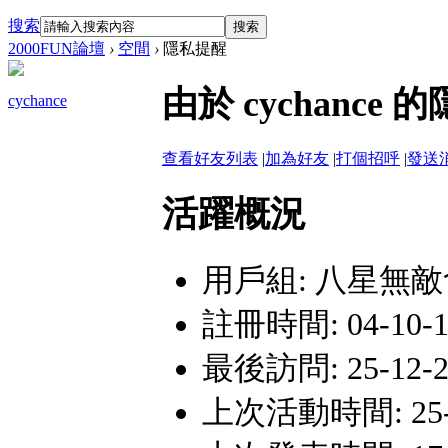
搜索
搜索
2000FUN論壇
›
空間
›
隱私提醒
由於 cychanc
cychance
查看好友列表
|
加為好友
|
打個招呼
|
發送
活躍概況
用戶組:
八星無敵
註冊時間: 04-10-1
最後訪問: 25-12-2
上次活動時間: 25-12