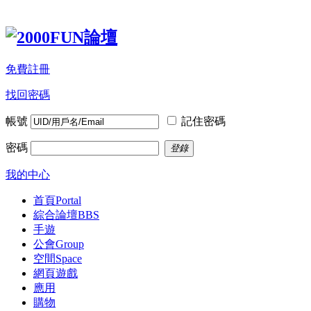
免費註冊
找回密碼
帳號
記住密碼
密碼
登錄
我的中心
首頁
Portal
綜合論壇
BBS
手遊
公會
Group
空間
Space
網頁遊戲
應用
購物