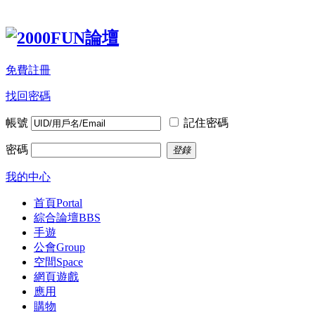
免費註冊
找回密碼
帳號
記住密碼
密碼
登錄
我的中心
首頁
Portal
綜合論壇
BBS
手遊
公會
Group
空間
Space
網頁遊戲
應用
購物