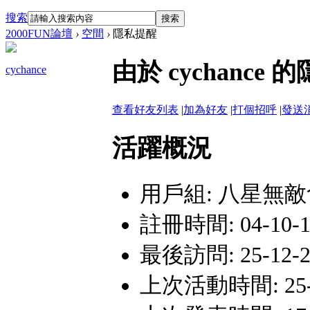
搜索
搜索
2000FUN論壇
›
空間
›
隱私提醒
由於 cychanc
cychance
查看好友列表
|
加為好友
|
打個招呼
|
發送
活躍概況
用戶組:
八星無敵
註冊時間: 04-10-1
最後訪問: 25-12-2
上次活動時間: 25-12