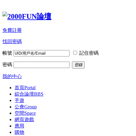
免費註冊
找回密碼
帳號
記住密碼
密碼
登錄
我的中心
首頁
Portal
綜合論壇
BBS
手遊
公會
Group
空間
Space
網頁遊戲
應用
購物