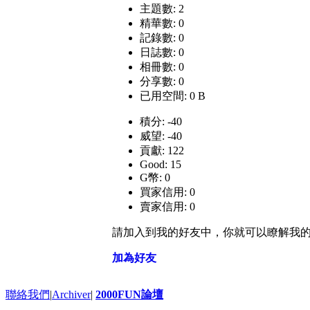
主題數: 2
精華數: 0
記錄數: 0
日誌數: 0
相冊數: 0
分享數: 0
已用空間: 0 B
積分: -40
威望: -40
貢獻: 122
Good: 15
G幣: 0
買家信用: 0
賣家信用: 0
請加入到我的好友中，你就可以瞭解我
加為好友
聯絡我們
|
Archiver
|
2000FUN論壇