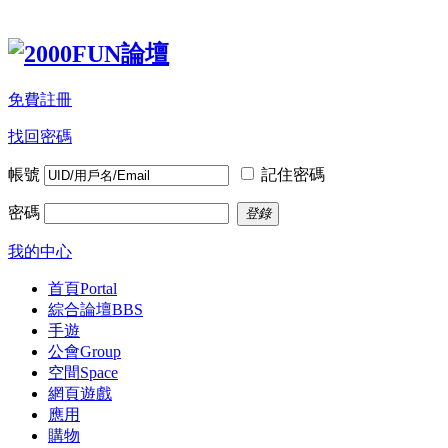
免費註冊
找回密碼
帳號
記住密碼
密碼
登錄
我的中心
首頁
Portal
綜合論壇
BBS
手遊
公會
Group
空間
Space
網頁遊戲
應用
購物