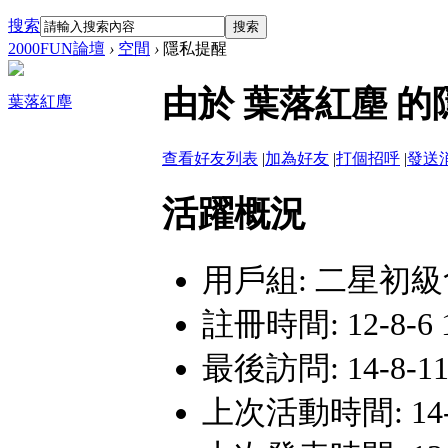
搜索
搜索
2000FUN論壇
›
空間
›
隱私提醒
由於 葉落紅塵 
葉落紅塵
查看好友列表
|
加為好友
|
打個招呼
|
發送
活躍概況
用戶組:
二星初級
註冊時間: 12-8-6 
最後訪問: 14-8-11
上次活動時間: 14-8-