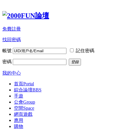
免費註冊
找回密碼
帳號
記住密碼
密碼
登錄
我的中心
首頁
Portal
綜合論壇
BBS
手遊
公會
Group
空間
Space
網頁遊戲
應用
購物