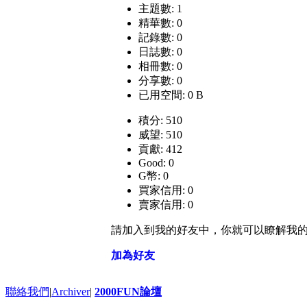
主題數: 1
精華數: 0
記錄數: 0
日誌數: 0
相冊數: 0
分享數: 0
已用空間: 0 B
積分: 510
威望: 510
貢獻: 412
Good: 0
G幣: 0
買家信用: 0
賣家信用: 0
請加入到我的好友中，你就可以瞭解我
加為好友
聯絡我們
|
Archiver
|
2000FUN論壇