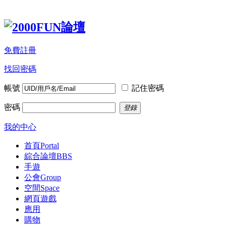
免費註冊
找回密碼
帳號
記住密碼
密碼
登錄
我的中心
首頁
Portal
綜合論壇
BBS
手遊
公會
Group
空間
Space
網頁遊戲
應用
購物