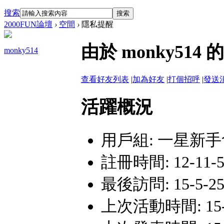
搜索
搜索
2000FUN論壇
›
空間
›
隱私提醒
由於 monky5
monky514
查看好友列表
|
加為好友
|
打個招呼
|
發送
活躍概況
用戶組:
一星新手
註冊時間: 12-11-5 
最後訪問: 15-5-25 
上次活動時間: 15-5-