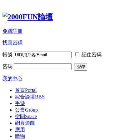
免費註冊
找回密碼
帳號
記住密碼
密碼
登錄
我的中心
首頁
Portal
綜合論壇
BBS
手遊
公會
Group
空間
Space
網頁遊戲
應用
購物