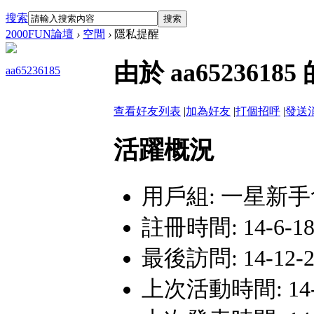
搜索
搜索
2000FUN論壇
›
空間
›
隱私提醒
由於 aa65236
aa65236185
查看好友列表
|
加為好友
|
打個招呼
|
發送
活躍概況
用戶組:
一星新手
註冊時間: 14-6-18 
最後訪問: 14-12-24
上次活動時間: 14-12