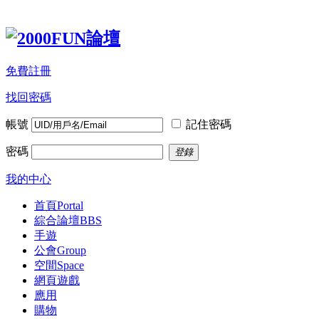
免費註冊
找回密碼
帳號
記住密碼
密碼
登錄
我的中心
首頁
Portal
綜合論壇
BBS
手遊
公會
Group
空間
Space
網頁遊戲
應用
購物