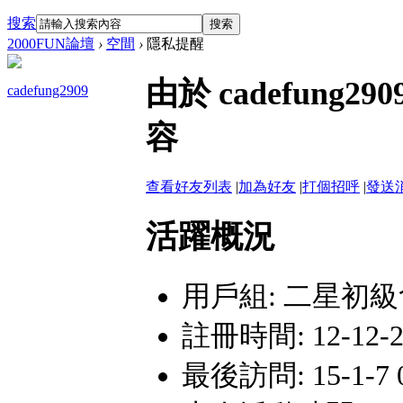
搜索
搜索
2000FUN論壇
›
空間
›
隱私提醒
由於 cadefun
cadefung2909
容
查看好友列表
|
加為好友
|
打個招呼
|
發送
活躍概況
用戶組:
二星初級
註冊時間: 12-12-20
最後訪問: 15-1-7 0