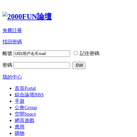
免費註冊
找回密碼
帳號
記住密碼
密碼
登錄
我的中心
首頁
Portal
綜合論壇
BBS
手遊
公會
Group
空間
Space
網頁遊戲
應用
購物