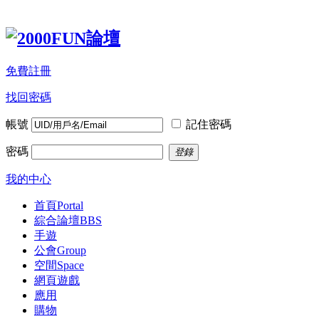
免費註冊
找回密碼
帳號
記住密碼
密碼
登錄
我的中心
首頁
Portal
綜合論壇
BBS
手遊
公會
Group
空間
Space
網頁遊戲
應用
購物