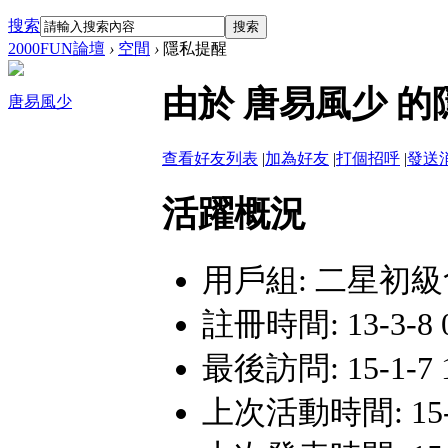
搜索
搜索
2000FUN論壇
›
空間
›
隱私提醒
由於 唐易風少 
唐易風少
查看好友列表
|
加為好友
|
打個招呼
|
發送
活躍概況
用戶組:
二星初級
註冊時間: 13-3-8 
最後訪問: 15-1-7 
上次活動時間: 15-1-