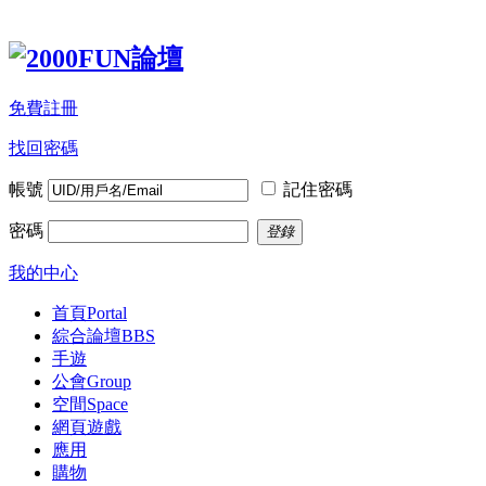
免費註冊
找回密碼
帳號
記住密碼
密碼
登錄
我的中心
首頁
Portal
綜合論壇
BBS
手遊
公會
Group
空間
Space
網頁遊戲
應用
購物