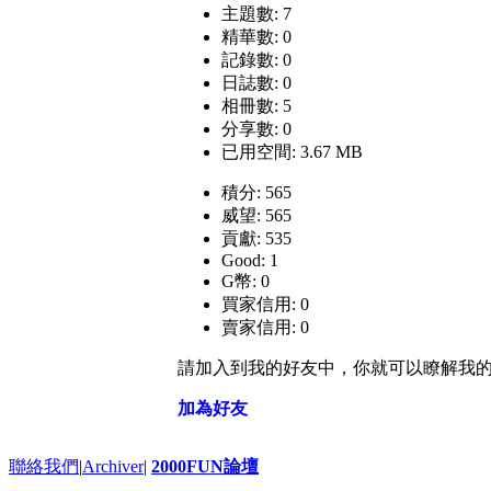
主題數: 7
精華數: 0
記錄數: 0
日誌數: 0
相冊數: 5
分享數: 0
已用空間: 3.67 MB
積分: 565
威望: 565
貢獻: 535
Good: 1
G幣: 0
買家信用: 0
賣家信用: 0
請加入到我的好友中，你就可以瞭解我
加為好友
聯絡我們
|
Archiver
|
2000FUN論壇