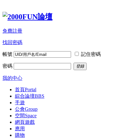
免費註冊
找回密碼
帳號
記住密碼
密碼
登錄
我的中心
首頁
Portal
綜合論壇
BBS
手遊
公會
Group
空間
Space
網頁遊戲
應用
購物