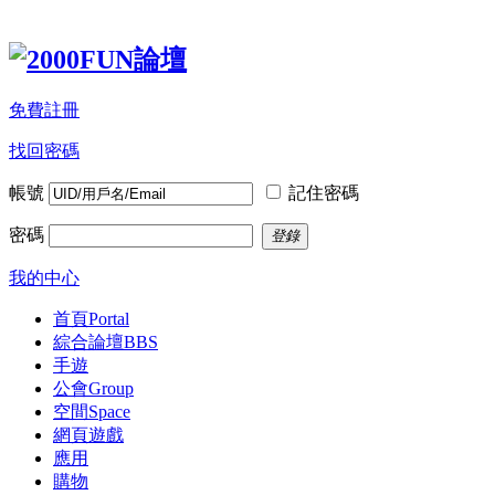
免費註冊
找回密碼
帳號
記住密碼
密碼
登錄
我的中心
首頁
Portal
綜合論壇
BBS
手遊
公會
Group
空間
Space
網頁遊戲
應用
購物