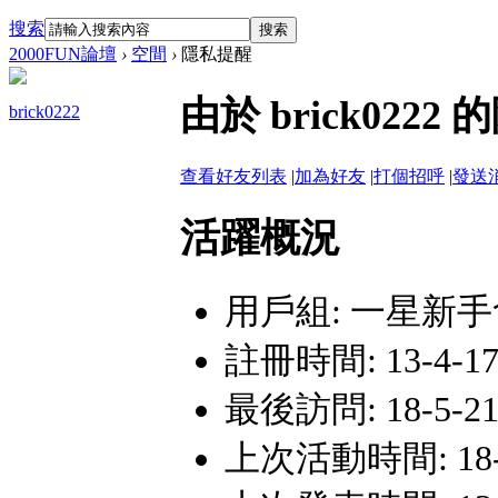
搜索
搜索
2000FUN論壇
›
空間
›
隱私提醒
由於 brick02
brick0222
查看好友列表
|
加為好友
|
打個招呼
|
發送
活躍概況
用戶組:
一星新手
註冊時間: 13-4-17
最後訪問: 18-5-21
上次活動時間: 18-5-