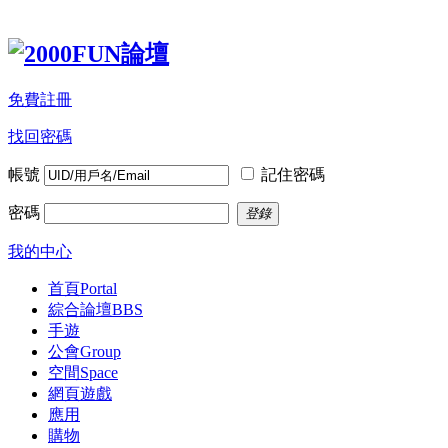
免費註冊
找回密碼
帳號
記住密碼
密碼
登錄
我的中心
首頁
Portal
綜合論壇
BBS
手遊
公會
Group
空間
Space
網頁遊戲
應用
購物