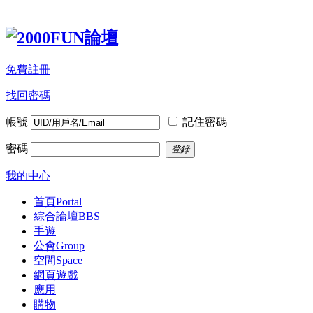
免費註冊
找回密碼
帳號
記住密碼
密碼
登錄
我的中心
首頁
Portal
綜合論壇
BBS
手遊
公會
Group
空間
Space
網頁遊戲
應用
購物