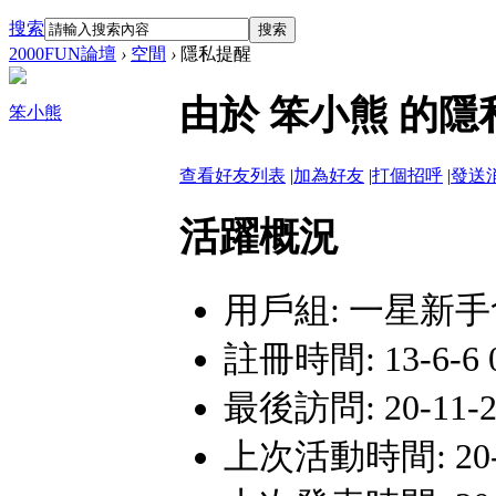
搜索
搜索
2000FUN論壇
›
空間
›
隱私提醒
由於 笨小熊 的
笨小熊
查看好友列表
|
加為好友
|
打個招呼
|
發送
活躍概況
用戶組:
一星新手
註冊時間: 13-6-6 
最後訪問: 20-11-28
上次活動時間: 20-11