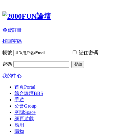
免費註冊
找回密碼
帳號
記住密碼
密碼
登錄
我的中心
首頁
Portal
綜合論壇
BBS
手遊
公會
Group
空間
Space
網頁遊戲
應用
購物