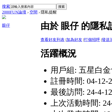
搜索
搜索
2000FUN論壇
›
空間
›
隱私提醒
由於 眼仔 的隱
眼仔
查看好友列表
|
加為好友
|
打個招呼
|
發送
活躍概況
用戶組:
五星白金
註冊時間: 04-12-20
最後訪問: 24-4-12
上次活動時間: 24-4-